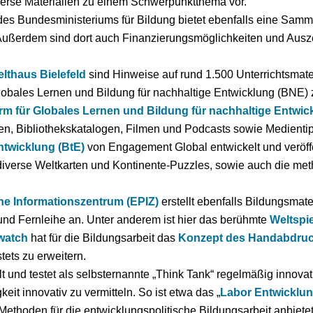
iverse Materialien zu einem Schwerpunktthema vor.
es Bundesministeriums für Bildung bietet ebenfalls eine Samm
Außerdem sind dort auch Finanzierungsmöglichkeiten und Ausz
lthaus Bielefeld
sind Hinweise auf rund 1.500 Unterrichtsmater
obales Lernen und Bildung für nachhaltige Entwicklung (BNE) z
orm für Globales Lernen und Bildung für nachhaltige Entwic
n, Bibliothekskatalogen, Filmen und Podcasts sowie Medientip
ntwicklung (BtE)
von Engagement Global entwickelt und veröffe
diverse Weltkarten und Kontinente-Puzzles, sowie auch die m
e Informations
z
entrum
(EPIZ)
erstellt ebenfalls Bildungsmat
und Fernleihe an. Unter anderem ist hier das berühmte
Weltspie
watch
hat für die Bildungsarbeit das
Konzept des Handabdru
tets zu erweitern.
t und testet als selbsternannte „Think Tank“ regelmäßig innov
it innovativ zu vermitteln. So ist etwa das „
Labor Entwicklun
hoden für die entwicklungspolitische Bildungsarbeit anbietet