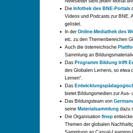
Newsletter stellt jeden Monat d
Die
Infothek des BNE-Portals
d
Videos und Podcasts zur BNE. 
gelistet.
In der
Online-Mediathek des We
etc. zu den Themenbereichen Gl
Auch die österreichische
Plattf
Sammlung an Bildungsmaterialie
Das
Programm Bildung trifft E
des Globalen Lernens, so etwa 
Lernen“.
Das
Entwicklungs
p
ädagogisch
bietet Bildungsmedien zur Aus- 
Das Bildungsteam von
German
seine
Materialsammlung
dazu s
Die Organisation
finep
entwickel
Themen der globalen Nachhaltigke
Sammlung an Casual-Learning-Met