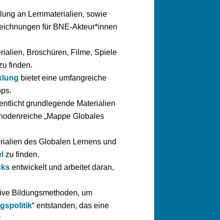
lung an Lernmaterialien, sowie
eichnungen für BNE-Akteur*innen
ialien, Broschüren, Filme, Spiele
u finden.
klung
bietet eine umfangreiche
ps.
ntlicht grundlegende Materialien
ethodenreiche „Mappe Globales
erialien des Globalen Lernens und
l
zu finden.
cks
entwickelt und arbeitet daran,
ative Bildungsmethoden, um
gspolitik
“ entstanden, das eine
.