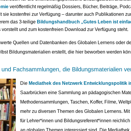
omie
veröffentlicht regelmäßig Dossiers, Bücher, Beiträge, Pod
 sie kostenfrei zur Verfügung – darunter auch Publikationen z
erem das 3-teilige
Bildungshandbuch „Gutes Leben ist einfa
vorstellt und zum kostenfreien Download zur Verfügung steht.
erte Quellen und Datenbanken des Globalen Lernens oder der
lbst Bildungsmaterialien erstellt, die hier beworben werden k
und Fachsammlungen, die Bildungsmaterialien ver
Die
Mediathek des Netzwerk Entwicklungspolitik i
Saarbrücken eine Sammlung an pädagogischen Mater
Methodensammlungen, Taschen, Koffer, Filme, Weltpl
mehr zu diversen Themen des Globalen Lernens. Mit 
für Lehrer*innen und Bildungsreferent*innen reichlich z
an globalen Themen interessiert sind. Die Mediathek is