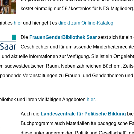
kostet einmalig nur 5€ / kostenlos für NES-Mitglieder)
ibt es
hier
und hier geht es
direkt zum Online-Katalog
.
Die
FrauenGenderBibliothek Saar
setzt sich für ei
Geschlechter und für umfassende Minderheitenrechte ein
 und aktuelle Informationen zur Verfügung. Sie ist ein Ort gelebt
ten südwestdeutschen Raum. Neben zahlreichen Büchern, Zeitsc
e spannende Veranstaltungen zu Frauen- und Genderthemen und 
iothek und ihren vielfältigen Angeboten
hier
.
Auch die
Landeszentrale für Politische Bildung
bie
Buchprogramm auch Materialien für pädagogische Fa
diese unter anderem der „Politik und Gesellschaft“, der