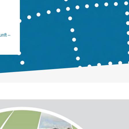
nft –