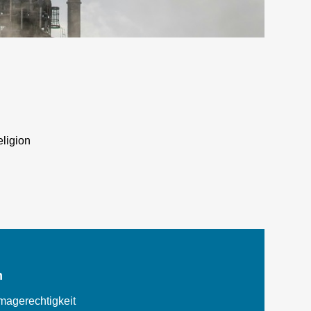
eligion
h
magerechtigkeit